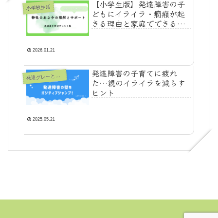
【小学生版】発達障害の子
小学校生活
どもにイライラ・癇癪が起
きる理由と家庭でできる対
応まとめ
2026.01.21
発達障害の子育てに疲れ
発
達グレーとは？
た…親のイライラを減らす
ヒント
2025.05.21