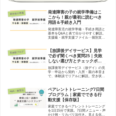
発達障害の子の就学準備はこ
就学前の準備
こから！親が最初に読むべき
用語＆手続き入門
発達障害児の就学準備・手続き用語と
基本をQ&Aと表で分かりやすく解説。
支援級・就学支援ファイル・個別支援
計画など、保護者の疑問もまるごとサ
ポート！
【放課後デイサービス】見学
実体験ブログ
で必ず聞くべき質問25｜失敗
しない選び方とチェックポイ
ント
放課後等デイサービス（放デイ）の見
学・申込から契約・入所・親の本音ま
で、体験談でリアルに解説。空き状況
や手続きの流れ、注意点、役立つ外部
リンク付きで、放デイ選びの悩みをサ
ポートします。
ペアレントトレーニング7日間
ABA・療育法
プログラム｜家庭でできる行
動支援【保存版】
家庭でできるペアレントトレーニング