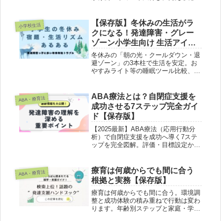
を1日15分で実践。7日間メニュー・声
かけ例・リカバリ法付き。見える化ツ
ールも紹介。
【保存版】冬休みの生活がラ
小学校生活
クになる！発達障害・グレー
ゾーン小学生向け 生活アイテ
ム＆運用術
冬休みの「朝の光・クールダウン・退
避ゾーン」の3本柱で生活を安定。お
やすみライト等の睡眠ツール比較、外
出先の退避設計、年末イベント48h準
備、食事と感覚過敏対策、声かけテン
プレ、チェックリスト、強め外部リン
ABA療法とは？自閉症支援を
ABA・療育法
ク付き。
成功させる7ステップ完全ガイ
ド【保存版】
【2025最新】ABA療法（応用行動分
析）で自閉症支援を成功へ導く7ステ
ップを完全図解。評価・目標設定から
介入まで、家庭・学校・療育施設で今
すぐ使えるチェックリスト付き。
療育は何歳からでも間に合う
ABA・療育法
根拠と実務【保存版】
療育は何歳からでも間に合う。環境調
整と成功体験の積み重ねで行動は変わ
ります。年齢別ステップと家庭・学校