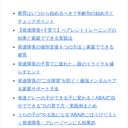
療育はいつから始めるべき？年齢別の始め方と
チェックポイント
【発達障害×子育て】ペアレントトレーニングの
効果と家庭でできる実践法
発達障害の個別支援６つの方法｜家庭でできる
療育
発達障害の子育てに疲れた…親のイライラを減
らすヒント
発達障害の“二次障害”を防ぐ！最強メンタルケア
＆家庭サポート大全
発達グレーの子ができる子に変わる！ABA式“自
分でできる”力の育て方・実践例まとめ
うちの子が“やる気になる”ABA的ごほうびリスト
｜発達障害・グレーゾーンにも効果的