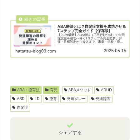
ABA療法とは？自閉症支援を成功させる
7ステップ完全ガイド【保存版】
【2025最新】ABA療法（応用行動分析）で自閉
症支援を成功へ導く7ステップを完全図解。評
価・目標設定から介入まで、家庭・学校・療育
施設で今すぐ使えるチェックリスト付き。
2025.05.15
hattatsu-blog09.com
ABA・療育法
育児
ABAメソッド
ADHD
ASD
LD
療育
発達グレー
発達障害
自閉症