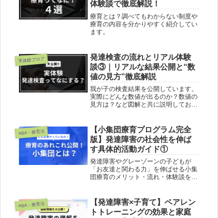
体験談で徹底解説！
療育とは？調べてもわからない制度や
療育の内容を分かりやすく紹介してい
ます。
発達検査の流れとリアル体験
実体験ブログ
談③｜リアルな結果公開と“数
値の見方”徹底解説
我が子の検査結果を公開しています。
実際にどんな数値が出るのか？数値の
見方は？など図解と共に説明しており
ます。実際の発達検査結果を見る機会
は少ないのでぜひ参考にしていただけ
たらと思います。
【小集団療育プログラム完全
ABA・療育法
版】発達障害の社会性を伸ば
す具体的活動ガイド①
発達障害やグレーゾーンの子どもが
「お友達と関わる力」を伸ばせる小集
団療育のメリット・流れ・体験談をや
さしく解説。集団が苦手でも安心！効
果や選び方が3分でわかる実践ガイ
ド。
【発達障害×子育て】ペアレン
ABA・療育法
トトレーニングの効果と家庭