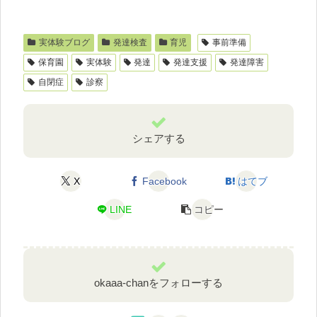
実体験ブログ
発達検査
育児
事前準備
保育園
実体験
発達
発達支援
発達障害
自閉症
診察
シェアする
X
Facebook
はてブ
LINE
コピー
okaaa-chanをフォローする