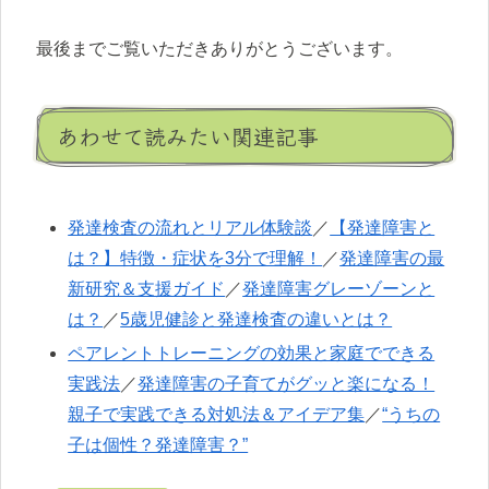
最後までご覧いただきありがとうございます。
あわせて読みたい関連記事
発達検査の流れとリアル体験談
／
【発達障害と
は？】特徴・症状を3分で理解！
／
発達障害の最
新研究＆支援ガイド
／
発達障害グレーゾーンと
は？
／
5歳児健診と発達検査の違いとは？
ペアレントトレーニングの効果と家庭でできる
実践法
／
発達障害の子育てがグッと楽になる！
親子で実践できる対処法＆アイデア集
／
“うちの
子は個性？発達障害？”