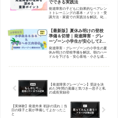
でできる実践法
発達障害の子どもに効果的なペアレン
トトレーニングの基本・メリット・受
講方法・家庭での実践法を解説。叱ら
ない育児や親子関係改善に役立つ保存
版ガイド！
【最新版】夏休み明けの登校
小学校生活
準備＆切替｜発達障害・グレ
ーゾーン小学生が安心して2学
期を迎える3ステップ
発達障害・グレーゾーンの小学生の夏
休み明けの登校準備を解説。朝のハー
ドルを下げる・安心基地・小さな成功
体験の3ステップと1週間プラン、先生
への伝え方テンプレ、声かけ例つき。
【発達障害グレーゾーン】受診を決
めた3年間の葛藤と気づき―息子と私
の成長実録④
【実体験】発達外来 初診の流れ｜当
日の様子と親が準備してよかったこ
と