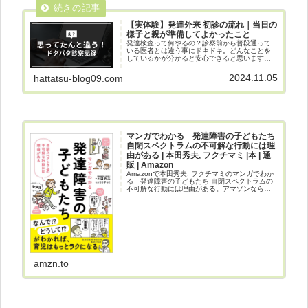
【実体験】発達外来 初診の流れ｜当日の
様子と親が準備してよかったこと
発達検査って何やるの？診察前から普段通って
いる医者とは違う事にドキドキ。どんなことを
しているかが分かると安心できると思います。
今回は診察前の様子や基本的な流れを公開して
います。
2024.11.05
hattatsu-blog09.com
マンガでわかる 発達障害の子どもたち
自閉スペクトラムの不可解な行動には理
由がある | 本田秀夫, フクチマミ |本 | 通
販 | Amazon
Amazonで本田秀夫, フクチマミのマンガでわか
る 発達障害の子どもたち 自閉スペクトラムの
不可解な行動には理由がある。アマゾンならポ
イント還元本が多数。本田秀夫, フクチマミ作品
ほか、お急ぎ便対象商品は当日お届けも可能。
またマンガでわか...
amzn.to