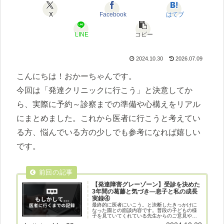
X
Facebook
はてブ
LINE
コピー
2024.10.30
2026.07.09
こんにちは！おかーちゃんです。
今回は「発達クリニックに行こう」と決意してか
ら、実際に予約～診察までの準備や心構えをリアル
にまとめました。これから医者に行こうと考えてい
る方、悩んでいる方の少しでも参考になれば嬉しい
です。
【発達障害グレーゾーン】受診を決めた
3年間の葛藤と気づき―息子と私の成長
実録④
最終的に医者にいこう。と決断したきっかけに
なった園との面談内容です。普段の子どもの様
子を見ていてくれている先生からのご意見や私
たち夫婦の意思を公開しています。