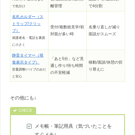
離管理
で4分割
で色分け
名札ホルダー（ス
トラップ/クリッ
受付/複数校見学/初
名乗り直しが減り
プ）
対面が多い時
面談がスムーズ
保護者名・電話を裏面
に小さく
静音タイマー（視
「あと5分」など見
覚表示タイプ）
移動/面談/休憩の切
通し作り/待ち時間
り替えに
音量調整/バイブのみだ
の不安軽減
と安心
その他にも↓
メモ帳・筆記用具（気づいたことを
すぐメモ）