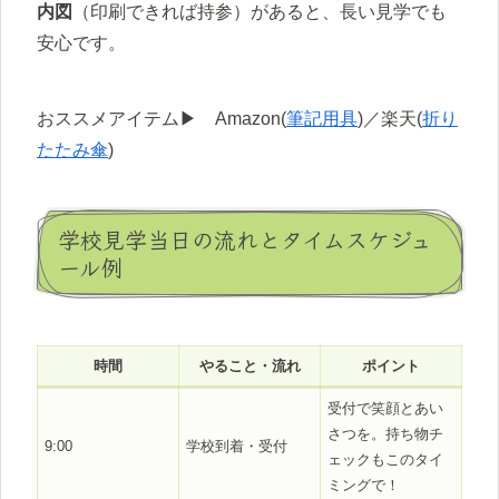
内図
（印刷できれば持参）があると、長い見学でも
安心です。
おススメアイテム▶ Amazon(
筆記用具
)／楽天(
折り
たたみ傘
)
学校見学当日の流れとタイムスケジュ
ール例
時間
やること・流れ
ポイント
受付で笑顔とあい
さつを。持ち物チ
9:00
学校到着・受付
ェックもこのタイ
ミングで！