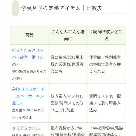
学校見学の定番アイテム｜比較表
こんな人/こんな場
我が家の使いどこ
商品
面に
ろ
折りたたみスリッ
パ（静音・滑り止
音に敏感/式典用上
体育館・特別教室
め）
履き必須校/保護者
の移動で足音を抑
会にも
えられる
携帯袋/男女兼用サイズ
が便利
A4クリップボード
（カバー付・ペン
校内案内/イス無し
質問リスト表・配
差し）
面談/質問メモの取
慮メモ裏で即書き
りこぼし防止
込み
立ち書きOK／A4プリ
ントそのまま
クリアファイル
配布資料が多い学
「学校情報/学用品/
校/進路比較/兄弟分
配慮事項/連絡先」
科目/行事/提出物など