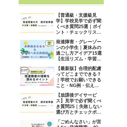
【普通級・支援級見
学】学校見学で必ず聞
くべき質問25選｜ポイ
ント・チェックリス
ト・便利アイテム付き
発達障害・グレーゾー
ンの小学生｜夏休みの
過ごし方アイデア15選
【生活リズム・学習・
遊び】
【最新版】合理的配慮
ってどこまでできる？
｜学校でお願いできる
こと・NG例・伝え方
まとめ
【放課後デイサービ
ス】見学で必ず聞くべ
き質問25｜失敗しない
選び方とチェックポイ
ント
「ごめんなさい」が言