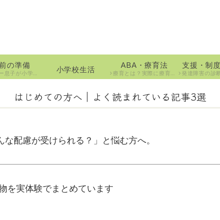
前の準備
ABA・療育法
支援・制
小学校生活
なる時に準備したアレ・コレを大公開！
療育とは？実際に療育を受けてみての実体験や成長記録、療育の内容を紹介しています。
発達障害の診断を受けてからできる事
はじめての方へ｜よく読まれている記事3選
んな配慮が受けられる？」と悩む方へ。
ち物を実体験でまとめています