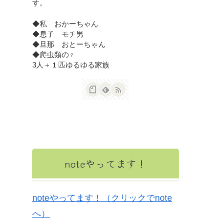
す。
◆私 おかーちゃん
◆息子 モチ男
◆旦那 おとーちゃん
◆爬虫類の♀
3人＋１匹ゆるゆる家族
noteやってます！
noteやってます！（クリックでnote
へ）