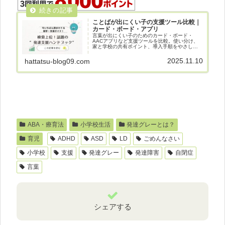
ことばが出にくい子の支援ツール比較｜
カード・ボード・アプリ
言葉が出にくい子のためのカード・ボード・
AACアプリなど支援ツールを比較。使い分け、
家と学校の共有ポイント、導入手順をやさしく
解説。
2025.11.10
hattatsu-blog09.com
ABA・療育法
小学校生活
発達グレーとは？
育児
ADHD
ASD
LD
ごめんなさい
小学校
支援
発達グレー
発達障害
自閉症
言葉
シェアする