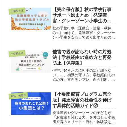
添って解説します。
【完全保存版】秋の学校行事
小学校生活
サポート総まとめ｜発達障
害・グレーゾーン小学生の運
動会・遠足・秋休み対策
秋の学校行事（運動会・遠足・秋休
み）に向けて、発達障害・グレーゾー
ン小学生を安心して送り出すための配
慮と準備を総まとめ。感覚過敏アイテ
ム、家庭での声かけ・練習、先生への
伝え方テンプレまで全6記事を網羅。
他害で親が謝らない時の対処
小学校生活
法｜学校経由の進め方と再発
防止【保存版】
他害が起きたのに相手の親が謝らな
い……。初動の守り方、学校経由での
進め方、文面テンプレ、面会判断、再
発防止の設計をやさしく解説。DLテ
ンプレ付き。
【小集団療育プログラム完全
ABA・療育法
版】発達障害の社会性を伸ば
す具体的活動ガイド②
発達障害やグレーゾーンの子どもが
「お友達と関わる力」を伸ばせる小集
団療育のメリット・流れ・体験談をや
さしく解説。集団が苦手でも安心！効