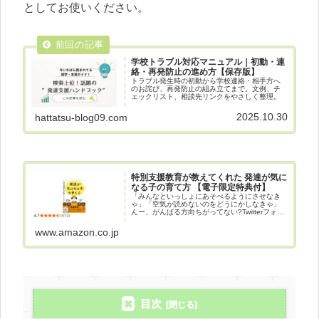
としてお使いください。
学校トラブル対応マニュアル｜初動・連
絡・再発防止の進め方【保存版】
トラブル発生時の初動から学校連絡・相手方へ
のお詫び、再発防止の組み立てまで。文例、チ
ェックリスト、相談先リンクをやさしく整理。
2025.10.30
hattatsu-blog09.com
特別支援教育が教えてくれた 発達が気に
なる子の育て方 【電子限定特典付】
「みんなといっしょにあそべるようにさせなき
ゃ」「空気が読めないのをどうにかしなきゃ」
んー、がんばる方向ちがってない?Twitterフォロ
ワー6.9万人。特別支援学校で働く平熱先生の、
はじめての本がついにできました。発達につま
www.amazon.co.jp
ずきのある子ども...
目次