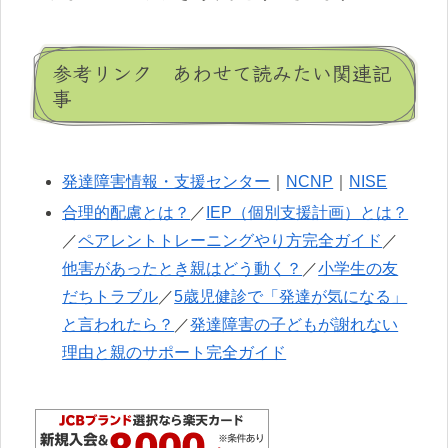
参考リンク あわせて読みたい関連記
事
発達障害情報・支援センター
｜
NCNP
｜
NISE
合理的配慮とは？
／
IEP（個別支援計画）とは？
／
ペアレントトレーニングやり方完全ガイド
／
他害があったとき親はどう動く？
／
小学生の友
だちトラブル
／
5歳児健診で「発達が気になる」
と言われたら？
／
発達障害の子どもが謝れない
理由と親のサポート完全ガイド