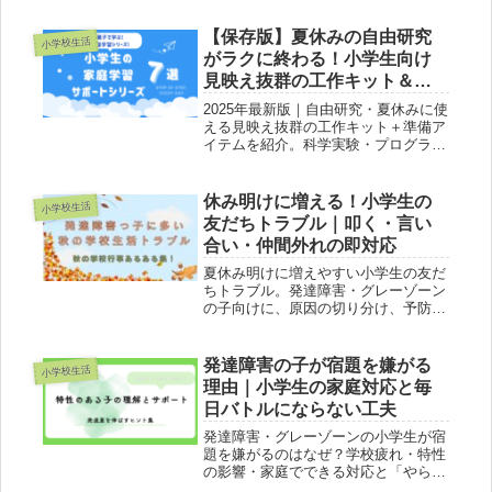
【保存版】夏休みの自由研究
小学校生活
がラクに終わる！小学生向け
見映え抜群の工作キット＆準
備アイテム
2025年最新版｜自由研究・夏休みに使
える見映え抜群の工作キット＋準備ア
イテムを紹介。科学実験・プログラミ
ング・クラフトなど口コミも掲載！
休み明けに増える！小学生の
小学校生活
友だちトラブル｜叩く・言い
合い・仲間外れの即対応
夏休み明けに増えやすい小学生の友だ
ちトラブル。発達障害・グレーゾーン
の子向けに、原因の切り分け、予防の
仕組み、学校への伝え方、家庭での練
習法を実例とテンプレで解説。
発達障害の子が宿題を嫌がる
小学校生活
理由｜小学生の家庭対応と毎
日バトルにならない工夫
発達障害・グレーゾーンの小学生が宿
題を嫌がるのはなぜ？学校疲れ・特性
の影響・家庭でできる対応と「やらせ
ない」選択肢まで、親の気持ちに寄り