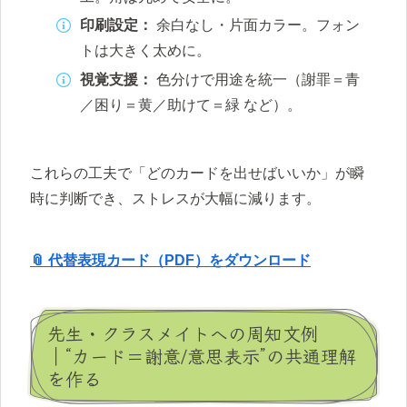
印刷設定：
余白なし・片面カラー。フォン
トは大きく太めに。
視覚支援：
色分けで用途を統一（謝罪＝青
／困り＝黄／助けて＝緑 など）。
これらの工夫で「どのカードを出せばいいか」が瞬
時に判断でき、ストレスが大幅に減ります。
📎 代替表現カード（PDF）をダウンロード
先生・クラスメイトへの周知文例
｜“カード＝謝意/意思表示”の共通理解
を作る